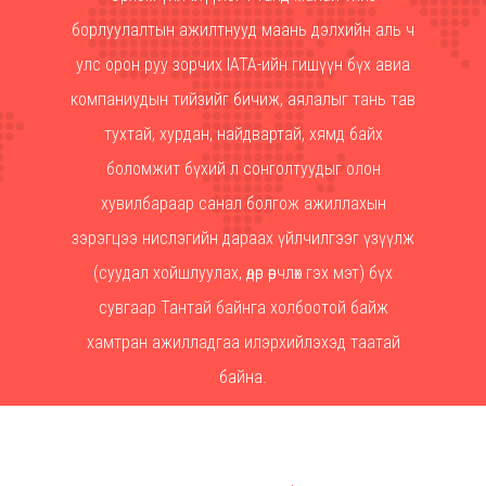
борлуулалтын ажилтнууд маань дэлхийн аль ч
улс орон руу зорчих IATA-ийн гишүүн бүх авиа
компаниудын тийзийг бичиж, аялалыг тань тав
Hit enter to search or ESC to close
тухтай, хурдан, найдвартай, хямд байх
боломжит бүхий л сонголтуудыг олон
хувилбараар санал болгож ажиллахын
зэрэгцээ нислэгийн дараах үйлчилгээг үзүүлж
(суудал хойшлуулах, өдөр өөрчлөх гэх мэт) бүх
сувгаар Тантай байнга холбоотой байж
хамтран ажилладгаа илэрхийлэхэд таатай
байна.