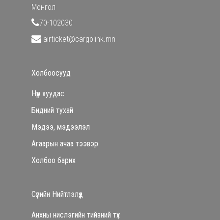
Монгол
70-102030
airticket@cargolink.mn
Холбоосууд
Нүүр хуудас
Бидний тухай
Мэдээ, мэдээлэл
Агаарын ачаа тээвэр
Холбоо барих
Сүүлийн Нийтлэлүүд
Анхны нислэгийн тийзний түүх