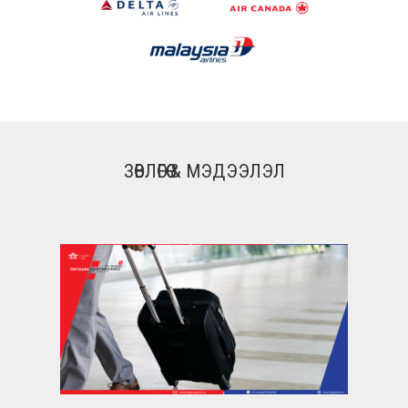
ЗӨВЛӨГӨӨ & МЭДЭЭЛЭЛ
Нүүр Хуудас
Бидний Тухай
Агаарын Ачаа
Тээвэр
Мэдээ, Мэдээ