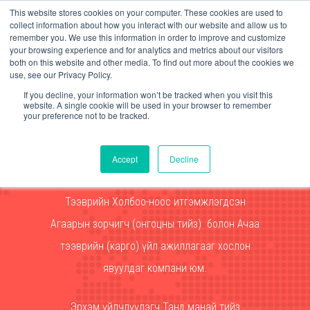
This website stores cookies on your computer. These cookies are used to
collect information about how you interact with our website and allow us to
remember you. We use this information in order to improve and customize
your browsing experience and for analytics and metrics about our visitors
both on this website and other media. To find out more about the cookies we
use, see our Privacy Policy.
If you decline, your information won’t be tracked when you visit this
website. A single cookie will be used in your browser to remember
your preference not to be tracked.
Манай Карголинк ХХК нь 2003 онд
Accept
Decline
байгуулагдсан бөгөөд IATA – Олон Улсын Агаарын
Тээврийн Холбоо-ноос итгэмжлэгдсэн
Агаарын зорчигч (онгоцны тийз) болон Ачаа
тээврийн (карго) үйл ажиллагааг хослон
явуулдаг компани юм.
Эрхэм үйлчлүүлэгч Танд манай тийз