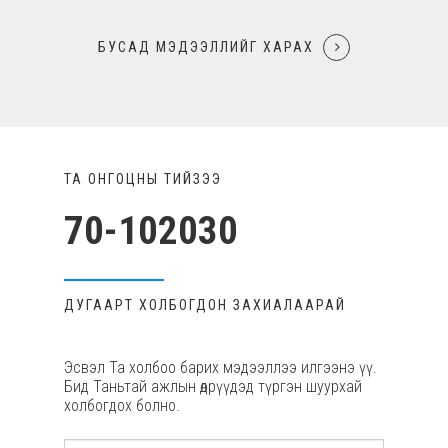
Холбоо Барих
БУСАД МЭДЭЭЛЛИЙГ ХАРАХ
ТА ОНГОЦНЫ ТИЙЗЭЭ
70-102030
ДУГААРТ ХОЛБОГДОН ЗАХИАЛААРАЙ
Эсвэл Та холбоо барих мэдээллээ илгээнэ үү.
Бид Таньтай ажлын өдрүүдэд түргэн шуурхай
холбогдох болно.