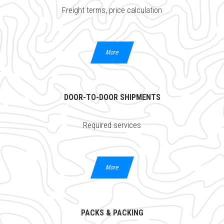
Freight terms, price calculation
More
DOOR-TO-DOOR SHIPMENTS
Нүүр Хуудас
Required services
Бидний Тухай
Агаарын Ачаа
More
Тээвэр
Мэдээ, Мэдээ
PACKS & PACKING