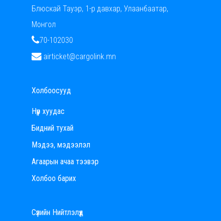
Блюскай Тауэр, 1-р давхар,
Улаанбаатар,
Монгол
70-102030
airticket@cargolink.mn
Холбоосууд
Нүүр хуудас
Бидний тухай
Мэдээ, мэдээлэл
Агаарын ачаа тээвэр
Холбоо барих
Сүүлийн Нийтлэлүүд