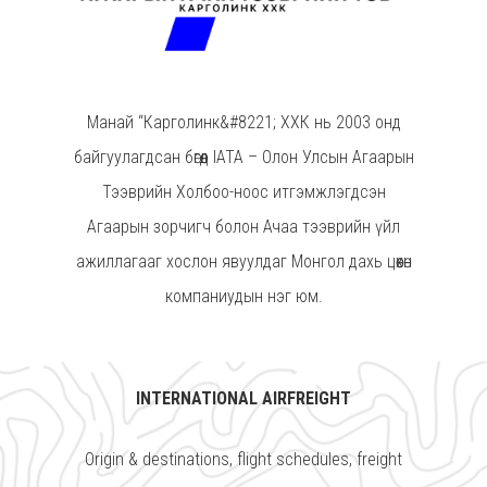
Манай “Карголинк&#8221; ХХК нь 2003 онд
байгуулагдсан бөгөөд IATA – Олон Улсын Агаарын
Тээврийн Холбоо-ноос итгэмжлэгдсэн
Агаарын зорчигч болон Ачаа тээврийн үйл
ажиллагааг хослон явуулдаг Монгол дахь цөөхөн
компаниудын нэг юм.
INTERNATIONAL AIRFREIGHT
Origin & destinations, flight schedules, freight