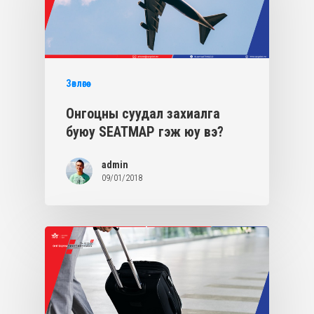
Зөвлөгөө
Онгоцны суудал захиалга
буюу SEATMAP гэж юу вэ?
admin
09/01/2018