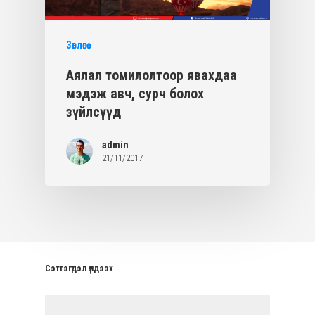
Зөвлөгөө
Аялал томилолтоор явахдаа
мэдэж авч, сурч болох
зүйлсүүд
admin
21/11/2017
Сэтгэгдэл үлдээх