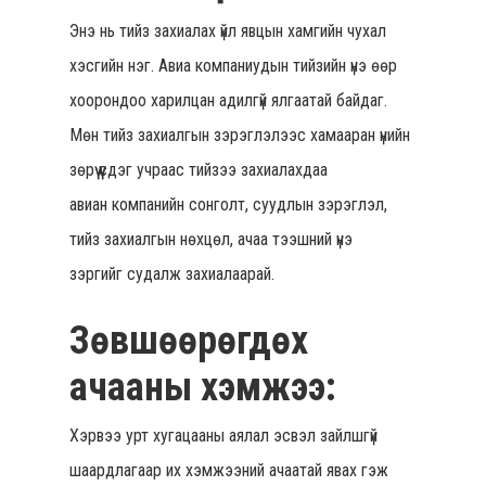
Энэ нь тийз захиалах үйл явцын хамгийн чухал
хэсгийн нэг. Авиа компаниудын тийзийн үнэ өөр
хоорондоо харилцан адилгүй ялгаатай байдаг.
Мөн тийз захиалгын зэрэглэлээс хамааран үнийн
зөрүү үүсдэг учраас тийзээ захиалахдаа
Hit enter to search or ESC to close
авиан компанийн сонголт, суудлын зэрэглэл,
тийз захиалгын нөхцөл, ачаа тээшний үнэ
зэргийг судалж захиалаарай.
Зөвшөөрөгдөх
ачааны хэмжээ:
Хэрвээ урт хугацааны аялал эсвэл зайлшгүй
шаардлагаар их хэмжээний ачаатай явах гэж