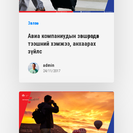
Зөвлөгөө
Авиа компаниудын зөвшөөрөгдөх
тээшний хэмжээ, анхаарах
зүйлс
admin
24/11/2017