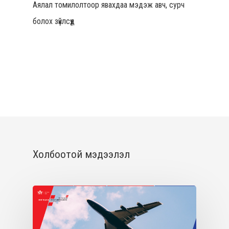
Аялал томилолтоор явахдаа мэдэж авч, сурч
болох зүйлсүүд
Холбоотой мэдээлэл