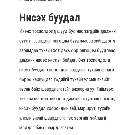
Нисэх буудал
Ихэнх тохиолдолд шууд бус нислэгүүдийн дамжин
суулт газардсан онгоцны буудлаасаа хийгддэг ч
заримдаа тухайн хот дахь өөр онгоцны буудлаас
дамжин нисэх нислэг байдаг. Энэ тохиолдолд
нисэх буудал хоорондын зардлыг тухайн аялагч
өөрөө хариуцдаг төдийгүй тухайн улсын визийг
авсан байх шаардлагатайг анхаарна уу. Тиймээс
тийз захиалгаа хийхдээ дамжин суултын нөхцөл,
нисэх буудал хоорондын зай, маршрут, тухайн
улсын визий шаардлага гэх зэргийг зайлшгүй
мэддэг байх шаардлагатай.