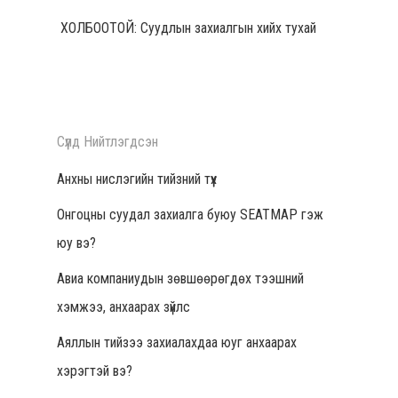
ХОЛБООТОЙ: Суудлын захиалгын хийх тухай
Нүүр Хуудас
Сүүлд Нийтлэгдсэн
Бидний Тухай
Анхны нислэгийн тийзний түүх
Онгоцны суудал захиалга буюу SEATMAP гэж
Агаарын Ачаа
юу вэ?
Тээвэр
Авиа компаниудын зөвшөөрөгдөх тээшний
Мэдээ, Мэдээ
хэмжээ, анхаарах зүйлс
Аяллын тийзээ захиалахдаа юуг анхаарах
Холбоо Барих
хэрэгтэй вэ?