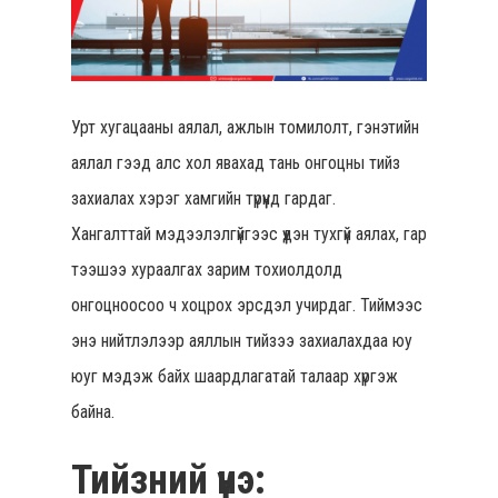
Урт хугацааны аялал, ажлын томилолт, гэнэтийн
аялал гээд алс хол явахад тань онгоцны тийз
захиалах хэрэг хамгийн түрүүнд гардаг.
Хангалттай мэдээлэлгүйгээс үүдэн тухгүй аялах, гар
тээшээ хураалгах зарим тохиолдолд
онгоцноосоо ч хоцрох эрсдэл учирдаг. Тиймээс
энэ нийтлэлээр аяллын тийзээ захиалахдаа юу
юуг мэдэж байх шаардлагатай талаар хүргэж
байна.
Тийзний үнэ: