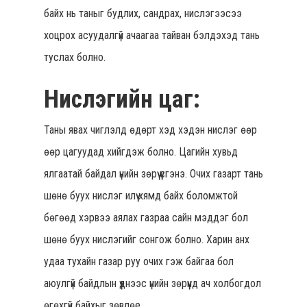
байх нь таныг будлих, сандрах, нислэгээсээ
хоцрох асуудалгүй ачаагаа тайван бэлдэхэд тань
туслах болно.
Нислэгийн цаг:
Таны явах чиглэлд өдөрт хэд хэдэн нислэг өөр
өөр цагуудад хийгдэж болно. Цагийн хувьд
ялгаатай байдал үнийн зөрүү үүсгэнэ. Очих газарт тань
шөнө буух нислэг илүү хямд байх боломжтой
бөгөөд хэрвээ аялах газраа сайн мэддэг бол
шөнө буух нислэгийг сонгож болно. Харин анх
удаа тухайн газар руу очих гэж байгаа бол
аюулгүй байдлын үүднээс үнийн зөрүүнд ач холбогдол
өгөхгүй байхыг зөвлөе.