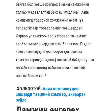
байгаа бол зөвшөөрөгдөх ачааны хэмжээний
талаар мэдээлэлтэй байх нь чухал юм. Авиа
компаниуд тодорхой хэмжээний ачааг үнэ
төлбөргүйгээр тээвэрлэхийг зөвшөөрдөг.
Хэрвээ уг хэмжээнээс хэтэрвэл та нэмэлт
төлбөр төлөх шаардлагатай болох юм. Гэхдээ
авиа компаниудын зөвшөөрөгдөх ачааны
хэмжээ харилцан адилгүй ялгаатай байдаг тул та
өөрийн хэрэгцээнд нийцсэн авиа компанийг
сонгох боломжтой.
ХОЛБООТОЙ:
Авиа компаниудын
зөвшөөрөгдөх тээшний хэмжээ, анхаарах
зүйлс
Дамжин өнгөрөх