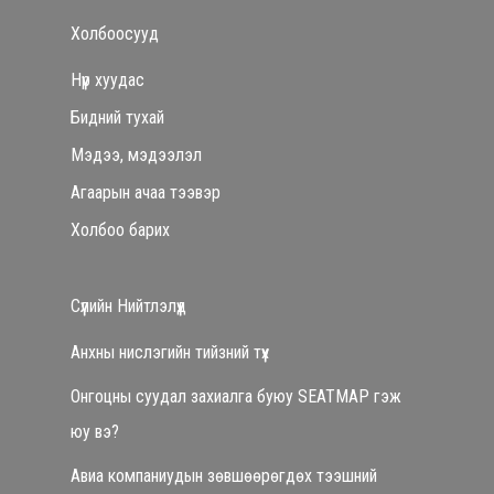
Холбоосууд
Нүүр хуудас
Бидний тухай
Мэдээ, мэдээлэл
Агаарын ачаа тээвэр
Холбоо барих
Сүүлийн Нийтлэлүүд
Анхны нислэгийн тийзний түүх
Онгоцны суудал захиалга буюу SEATMAP гэж
юу вэ?
Авиа компаниудын зөвшөөрөгдөх тээшний