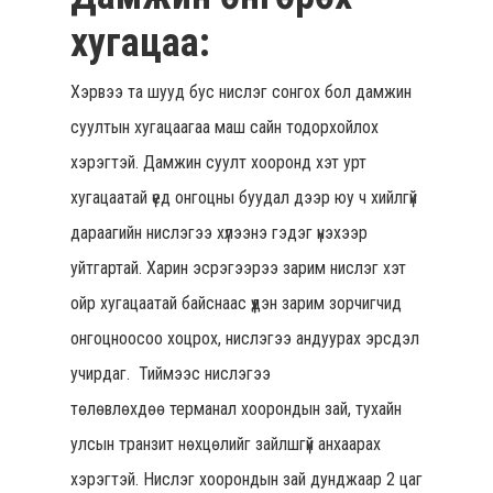
хугацаа:
Хэрвээ та шууд бус нислэг сонгох бол дамжин
суултын хугацаагаа маш сайн тодорхойлох
хэрэгтэй. Дамжин суулт хооронд хэт урт
хугацаатай үед онгоцны буудал дээр юу ч хийлгүй
дараагийн нислэгээ хүлээнэ гэдэг үнэхээр
уйтгартай. Харин эсрэгээрээ зарим нислэг хэт
ойр хугацаатай байснаас үүдэн зарим зорчигчид
онгоцноосоо хоцрох, нислэгээ андуурах эрсдэл
учирдаг. Тиймээс нислэгээ
төлөвлөхдөө терманал хоорондын зай, тухайн
улсын транзит нөхцөлийг зайлшгүй анхаарах
хэрэгтэй. Нислэг хоорондын зай дунджаар 2 цаг